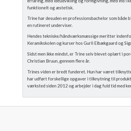
erfaring, med idéudvikling og formgivning, med ind i k
funktionelt og æstetisk.
Trine har desuden en professionsbachelor som både b
en rutineret underviser.
Hendes tekniske/håndværksmæssige meritter indenfor 
Keramikskolen og kurser hos Gurli Elbækgaard og Sig
Sidst men ikke mindst, er Trine selv blevet oplært i p
Christian Bruun, gennem flere år.
Trines viden er bredt funderet. Hun har været tilknyt
har udført forskellige opgaver i tilknytning til produk
værksted siden 2012 og arbejder i dag fuld tid med ke