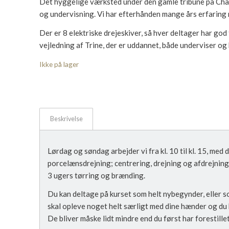
Det hyggelige værksted under den gamle tribune på Char
og undervisning. Vi har efterhånden mange års erfarin
Der er 8 elektriske drejeskiver, så hver deltager har god t
vejledning af Trine, der er uddannet, både underviser og
Ikke på lager
Beskrivelse
Lørdag og søndag arbejder vi fra kl. 10 til kl. 15, med
porcelænsdrejning; centrering, drejning og afdrejning
3 ugers tørring og brænding.
Du kan deltage på kurset som helt nybegynder, eller 
skal opleve noget helt særligt med dine hænder og du 
De bliver måske lidt mindre end du først har forestillet