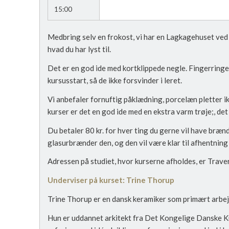
15:00
Medbring selv en frokost, vi har en Lagkagehuset ved 
hvad du har lyst til.
Det er en god ide med kortklippede negle. Fingerringe
kursusstart, så de ikke forsvinder i leret.
Vi anbefaler fornuftig påklædning, porcelæn pletter ik
kurser er det en god ide med en ekstra varm trøje;, d
Du betaler 80 kr. for hver ting du gerne vil have bræn
glasurbrænder den, og den vil være klar til afhentning 
Adressen på studiet, hvor kurserne afholdes, er Trav
Underviser på kurset: Trine Thorup
Trine Thorup er en dansk keramiker som primært arbejde
Hun er uddannet arkitekt fra Det Kongelige Danske Ku