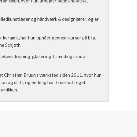
eramikken, hvor hun arbejder både analytisk,
illedkunstlærer og håndværk & designlærer, og er
keramik, har hun opnået gennem kurser på bl.a.
ne Schjøth.
orcelænsdrejning, glasering, brænding m.m. af
tet Christian Bruun’s værksted siden 2011, hvor hun
tion og drift, og endelig har Trine haft eget
ramikken.