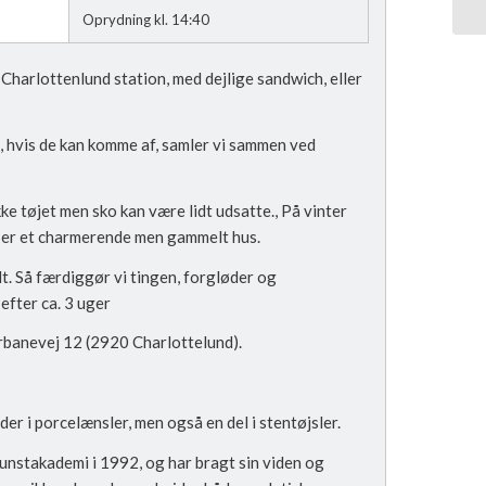
Oprydning kl. 14:40
Charlottenlund station, med dejlige sandwich, eller
, hvis de kan komme af, samler vi sammen ved
ke tøjet men sko kan være lidt udsatte., På vinter
et er et charmerende men gammelt hus.
dt. Så færdiggør vi tingen, forgløder og
efter ca. 3 uger
erbanevej 12 (2920 Charlottelund).
r i porcelænsler, men også en del i stentøjsler.
nstakademi i 1992, og har bragt sin viden og