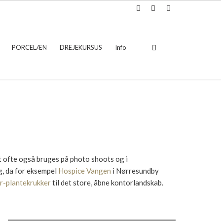
PORCELÆN
DREJEKURSUS
Info
t ofte også bruges på photo shoots og i
g, da for eksempel
Hospice Vangen
i Nørresundby
r-plantekrukker
til det store, åbne kontorlandskab.