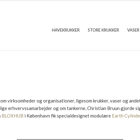
HAVEKRUKKER
STORE KRUKKER
VASER
som virksomheder og organisationer, ligesom krukker, vaser og ande
llige erhvervssamarbejder og om tankerne, Christian Bruun gjorde si
a
BLOXHUB
i København fik specialdesignet modulære
Earth Cylinde