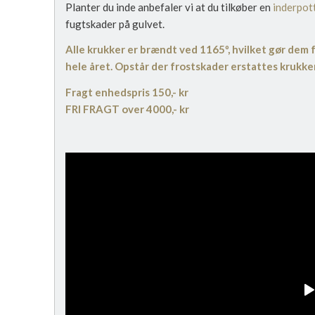
Planter du inde anbefaler vi at du tilkøber en
inderpot
fugtskader på gulvet.
Alle krukker er brændt ved 1165º, hvilket gør dem 
hele året. Opstår der frostskader erstattes krukke
Fragt enhedspris 150,- kr
FRI FRAGT over 4000,- kr