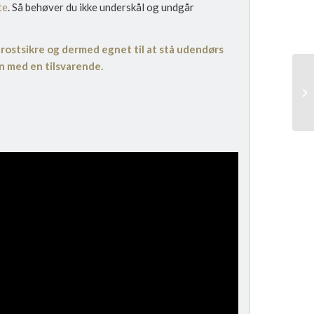
te
. Så behøver du ikke underskål og undgår
frostsikre og dermed egnet til at stå udendørs
n med en tilsvarende.