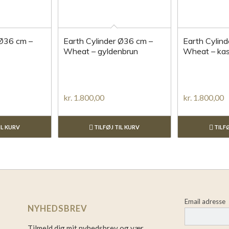
 Ø36 cm –
Earth Cylinder Ø36 cm –
Earth Cylin
Wheat – gyldenbrun
Wheat – kas
kr.
1.800,00
kr.
1.800,00
IL KURV
TILFØJ TIL KURV
TILFØ
Email adresse
NYHEDSBREV
Tilmeld dig mit nyhedsbrev og vær