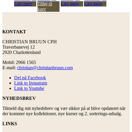
Læs mere
Tilføj til
Læs mere
Læs mere
kurv
KONTAKT
CHRISTIAN BRUUN CPH
Traverbanevej 12
2920 Charlottenlund
Mobil: 2966 1565
E-mail:
christian@christianbruun.com
Del på Facebook
Link to Instagram
Link to Youtube
NYHEDSBREV
Tilmeld dig mit nyhedsbrev og vær sikker på at blive opdateret når
der kommer nye kollektioner, nye kurser og 2. sorterings-udsalg.
LINKS