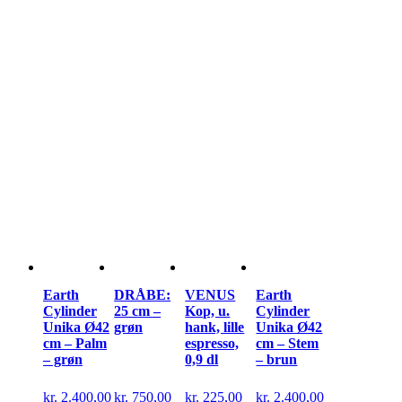
Earth
DRÅBE:
VENUS
Earth
Cylinder
25 cm –
Kop, u.
Cylinder
Unika Ø42
grøn
hank, lille
Unika Ø42
cm – Palm
espresso,
cm – Stem
– grøn
0,9 dl
– brun
kr.
2.400,00
kr.
750,00
kr.
225,00
kr.
2.400,00