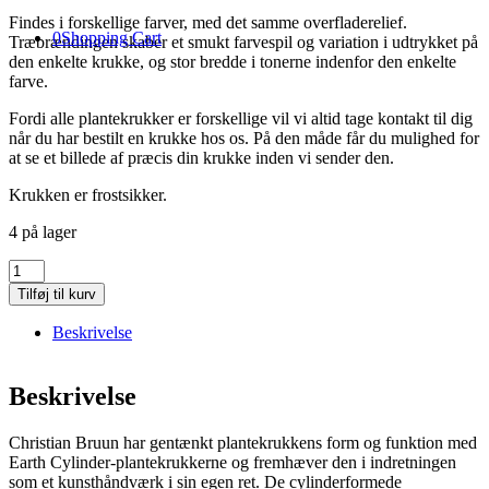
Findes i forskellige farver, med det samme overfladerelief.
0
Shopping Cart
Træbrændingen skaber et smukt farvespil og variation i udtrykket på
den enkelte krukke, og stor bredde i tonerne indenfor den enkelte
farve.
Fordi alle plantekrukker er forskellige vil vi altid tage kontakt til dig
når du har bestilt en krukke hos os. På den måde får du mulighed for
at se et billede af præcis din krukke inden vi sender den.
Krukken er frostsikker.
4 på lager
Earth
Cylinder
Tilføj til kurv
Ø55
cm
Beskrivelse
–
Rain
–
Beskrivelse
oliven
antal
Christian Bruun har gentænkt plantekrukkens form og funktion med
Earth Cylinder-plantekrukkerne og fremhæver den i indretningen
som et kunsthåndværk i sin egen ret. De cylinderformede