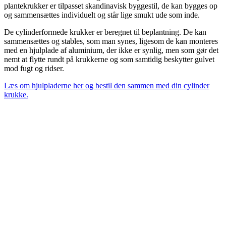
plantekrukker er tilpasset skandinavisk byggestil, de kan bygges op
og sammensættes individuelt og står lige smukt ude som inde.
De cylinderformede krukker er beregnet til beplantning. De kan
sammensættes og stables, som man synes, ligesom de kan monteres
med en hjulplade af aluminium, der ikke er synlig, men som gør det
nemt at flytte rundt på krukkerne og som samtidig beskytter gulvet
mod fugt og ridser.
Læs om hjulpladerne her og bestil den sammen med din cylinder
krukke.