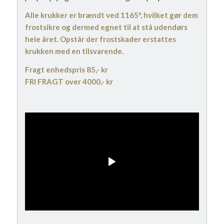
Alle krukker er brændt ved 1165º, hvilket gør dem
frostsikre og dermed egnet til at stå udendørs
hele året. Opstår der frostskader erstattes
krukken med en tilsvarende.
Fragt enhedspris 85,- kr
FRI FRAGT over 4000,- kr