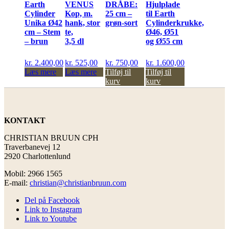
Earth
VENUS
DRÅBE:
Hjulplade
Cylinder
Kop, m.
25 cm –
til Earth
Unika Ø42
hank, stor
grøn-sort
Cylinderkrukke,
cm – Stem
te,
Ø46, Ø51
– brun
3,5 dl
og Ø55 cm
kr.
2.400,00
kr.
525,00
kr.
750,00
kr.
1.600,00
Læs mere
Læs mere
Tilføj til
Tilføj til
kurv
kurv
KONTAKT
CHRISTIAN BRUUN CPH
Traverbanevej 12
2920 Charlottenlund
Mobil: 2966 1565
E-mail:
christian@christianbruun.com
Del på Facebook
Link to Instagram
Link to Youtube