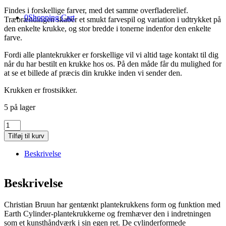
Findes i forskellige farver, med det samme overfladerelief.
0
Shopping Cart
Træbrændingen skaber et smukt farvespil og variation i udtrykket på
den enkelte krukke, og stor bredde i tonerne indenfor den enkelte
farve.
Fordi alle plantekrukker er forskellige vil vi altid tage kontakt til dig
når du har bestilt en krukke hos os. På den måde får du mulighed for
at se et billede af præcis din krukke inden vi sender den.
Krukken er frostsikker.
5 på lager
Earth
Cylinder
Tilføj til kurv
Ø55
cm
Beskrivelse
–
Oak
–
Beskrivelse
sort
antal
Christian Bruun har gentænkt plantekrukkens form og funktion med
Earth Cylinder-plantekrukkerne og fremhæver den i indretningen
som et kunsthåndværk i sin egen ret. De cylinderformede