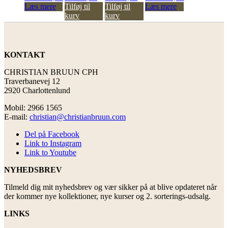
Læs mere
Tilføj til
Tilføj til
Læs mere
kurv
kurv
KONTAKT
CHRISTIAN BRUUN CPH
Traverbanevej 12
2920 Charlottenlund
Mobil: 2966 1565
E-mail:
christian@christianbruun.com
Del på Facebook
Link to Instagram
Link to Youtube
NYHEDSBREV
Tilmeld dig mit nyhedsbrev og vær sikker på at blive opdateret når
der kommer nye kollektioner, nye kurser og 2. sorterings-udsalg.
LINKS