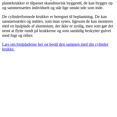
plantekrukker er tilpasset skandinavisk byggestil, de kan bygges op
og sammensættes individuelt og står lige smukt ude som inde.
De cylinderformede krukker er beregnet til beplantning. De kan
sammensættes og stables, som man synes, ligesom de kan monteres
med en hjulplade af aluminium, der ikke er synlig, men som gør det
nemt at flytte rundt på krukkerne og som samtidig beskytter gulvet
mod fugt og ridser.
Læs om hjulpladerne her og bestil den sammen med din cylinder
krukke.