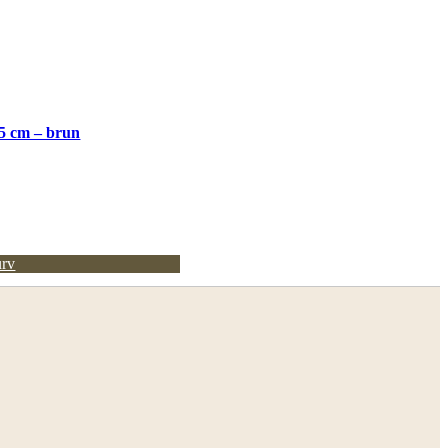
5 cm – brun
urv