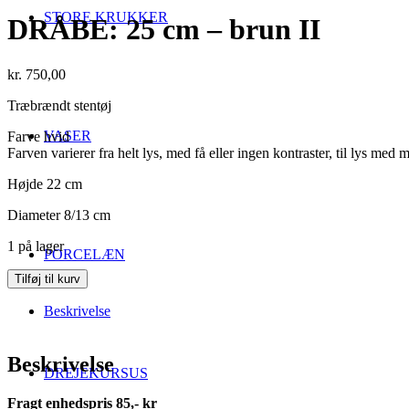
STORE KRUKKER
DRÅBE: 25 cm – brun II
kr.
750,00
Træbrændt stentøj
VASER
Farve hvid
Farven varierer fra helt lys, med få eller ingen kontraster, til lys med 
Højde 22 cm
Diameter 8/13 cm
1 på lager
PORCELÆN
DRÅBE:
Tilføj til kurv
25
cm
Beskrivelse
–
brun
II
Beskrivelse
DREJEKURSUS
antal
Fragt enhedspris 85,- kr