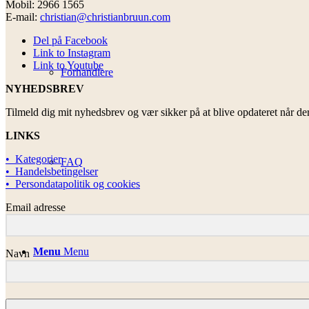
Mobil: 2966 1565
E-mail:
christian@christianbruun.com
Del på Facebook
Link to Instagram
Link to Youtube
Forhandlere
NYHEDSBREV
Tilmeld dig mit nyhedsbrev og vær sikker på at blive opdateret når de
LINKS
• Kategorier
FAQ
• Handelsbetingelser
• Persondatapolitik og cookies
Email adresse
Menu
Menu
Navn