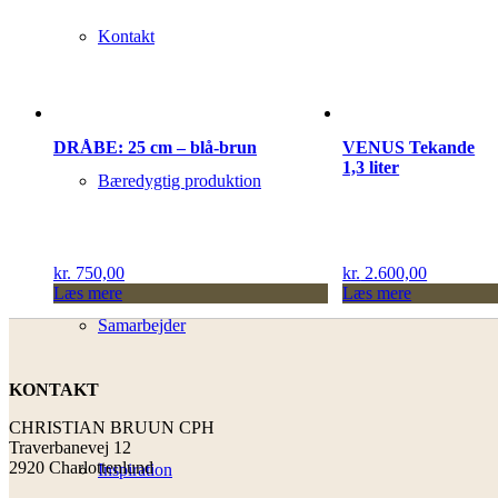
Kontakt
DRÅBE: 25 cm – blå-brun
VENUS Tekande
1,3 liter
Bæredygtig produktion
kr.
750,00
kr.
2.600,00
Læs mere
Læs mere
Samarbejder
KONTAKT
CHRISTIAN BRUUN CPH
Traverbanevej 12
2920 Charlottenlund
Inspiration