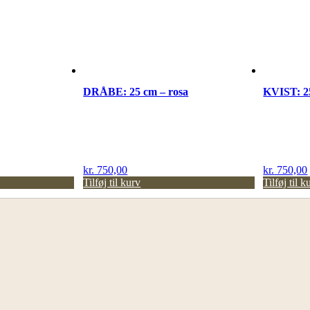
DRÅBE: 25 cm – rosa
KVIST: 2
kr.
750,00
kr.
750,00
Tilføj til kurv
Tilføj til k