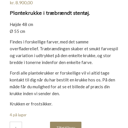
kr.
8.900,00
Plantekrukke i træbrændt stentøj.
Højde 48 cm
Ø 55 cm
Findes i forskellige farver, med det samme
overfladerelief. Træbrændingen skaber et smukt farvespil
og variation i udtrykket på den enkelte krukke, og stor
bredde i tonerne indenfor den enkelte farve.
Fordi alle plantekrukker er forskellige vil vi altid tage
kontakt til dig når du har bestilt en krukke hos os. På den
måde får du mulighed for at se et billede af præcis din
krukke inden vi sender den.
Krukken er frostsikker.
4 på lager
Tilføj til kurv