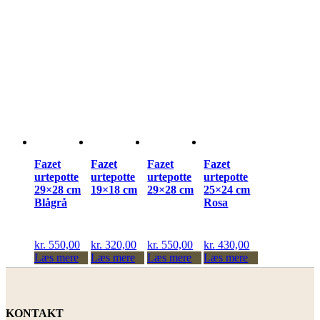
Fazet
Fazet
Fazet
Fazet
urtepotte
urtepotte
urtepotte
urtepotte
29×28 cm
19×18 cm
29×28 cm
25×24 cm
Blågrå
Rosa
kr.
550,00
kr.
320,00
kr.
550,00
kr.
430,00
Læs mere
Læs mere
Læs mere
Læs mere
KONTAKT